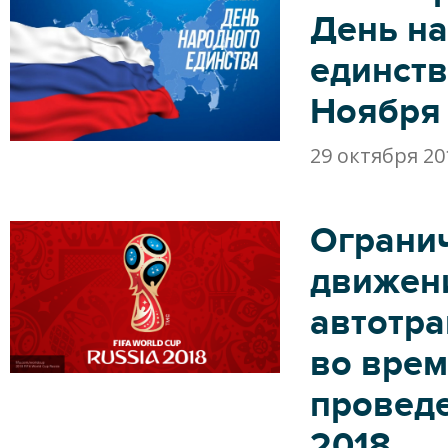
День н
единств
Ноября
29 октября 20
Ограни
движен
автотра
во вре
провед
2018