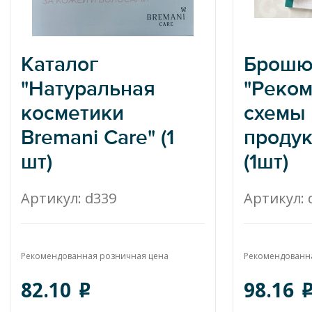
Каталог
Брошю
"Натуральная
"Реко
косметики
схемы
Bremani Care" (1
продук
шт)
(1шт)
Bremani Care
Брошюр
Артикул: d339
Артикул: 
"Реком
схемы н
Рекомендованная розничная цена
продукц
Рекомендованн
82.10
98.16
o